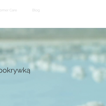
omer Care
Blog
pokrywką