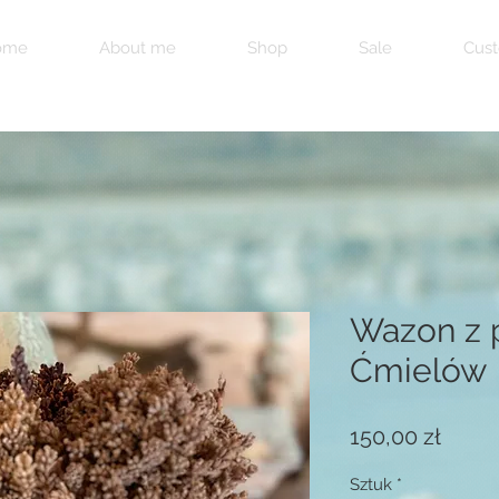
ome
About me
Shop
Sale
Cust
Wazon z 
Ćmielów
Cena
150,00 zł
Sztuk
*