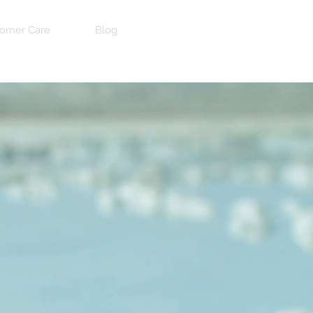
omer Care
Blog
a