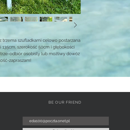
z trzema szufladkami celowo postarzana
i 135cm, szerokość 50cm i głębokości
trze-odbiór osobisty lub możliwy dowóz
łość-zapraszam!
BE OUR FRIEND