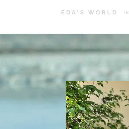
EDA'S WORLD
H