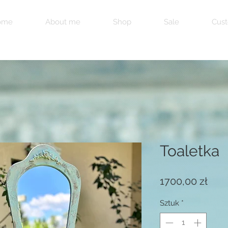
ome
About me
Shop
Sale
Cust
Toaletka
Cen
1700,00 zł
Sztuk
*