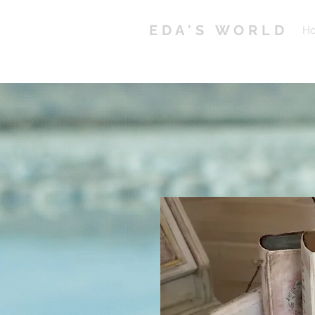
EDA'S WORLD
H