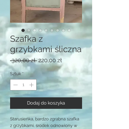
Szafka z
grzybkami śliczna
Regularna
Cena
 320,00 zł 
220,00 zł
cena
Rabatowa
Sztuk
*
Dodaj do koszyka
Starusieńka, bardzo zgrabna szafka
z grzybkami, środek odnowiony w