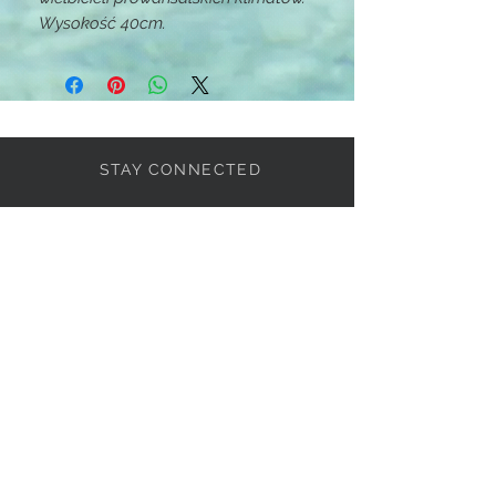
Wysokość 40cm.
STAY CONNECTED
BE OUR FRIEND
Subscribe Now
If you want know more,