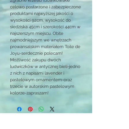
Zgrabne krzesło ludwikowskie
celowo postarzone i zabezpieczone
produktami najwyższej jakości o
wysokości 92cm, wysokość do
siedziska 45cm i szerokości 44cm w
najszerszym miejscu. Obite
najmodniejszym we wnętrzach
prowansalskim materiałem Toile de
Joyu-serdecznie polecam!
Możliwość zakupu dwóch
ludwiczków w antycznej bieli-jedno
z nich z napisami lavender i
pastelowym ornamentem-oraz
trzecie w autorskim pastelowym
kolorze-zapraszam!