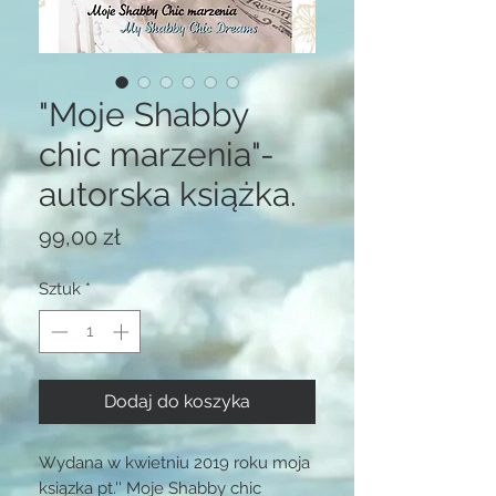
"Moje Shabby
chic marzenia"-
autorska książka.
Cena
99,00 zł
Sztuk
*
Dodaj do koszyka
Wydana w kwietniu 2019 roku moja
ksiązka pt.'' Moje Shabby chic