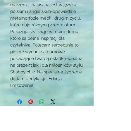
marzenia'' napisana jest w języku
polskim i angielskim-opowiada o
metamorfozie mebli i drugim życiu,
które daję różnym przedmiotom.
Pokazuje stylizacje w moim domu,
które są pełne inspiracji dla
czytelnika. Polecam serdecznie to
piękne wydanie albumowe
posiadające twardą okładkę-idealna
na prezent jak i dla miłośników stylu
Shabby chic. Na specjalne życzenie
dodam dedykację. Edycja
limitowana!
STAY CONNECTED