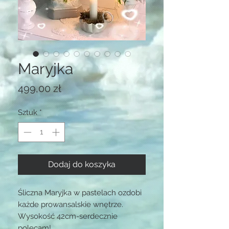
Maryjka
Cena
499,00 zł
Sztuk
*
Dodaj do koszyka
Śliczna Maryjka w pastelach ozdobi
każde prowansalskie wnętrze.
Wysokość 42cm-serdecznie
polecam!