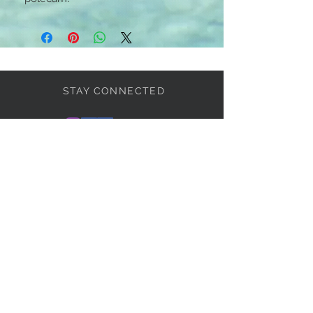
STAY CONNECTED
BE OUR FRIEND
Subscribe Now
If you want know more,
write to me: