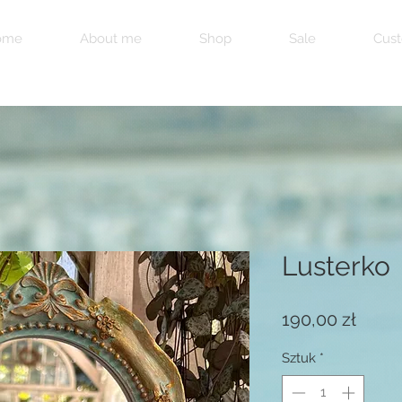
ome
About me
Shop
Sale
Cust
Lusterko
Cena
190,00 zł
Sztuk
*