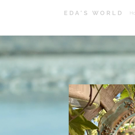
EDA'S WORLD
H