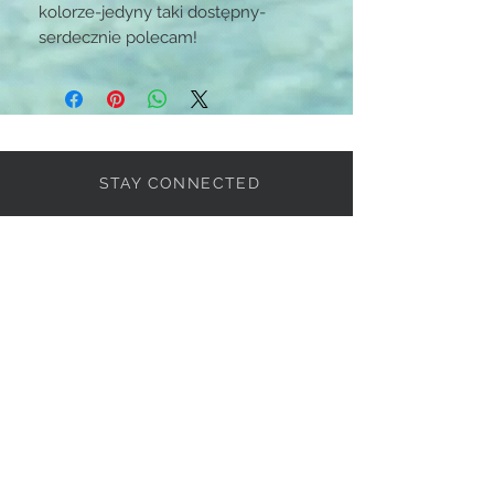
kolorze-jedyny taki dostępny-
serdecznie polecam!
STAY CONNECTED
BE OUR FRIEND
Subscribe Now
If you want know more,