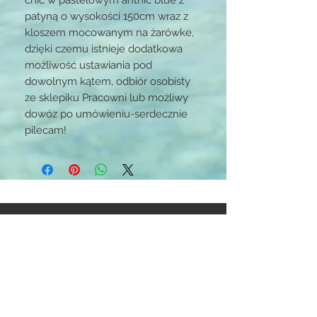
patyną o wysokości 150cm wraz z
kloszem mocowanym na żarówke,
dzięki czemu istnieje dodatkowa
możliwość ustawiania pod
dowolnym kątem, odbiór osobisty
ze sklepiku Pracowni lub możliwy
dowóz po umówieniu-serdecznie
pilecam!
STAY CONNECTED
BE OUR FRIEND