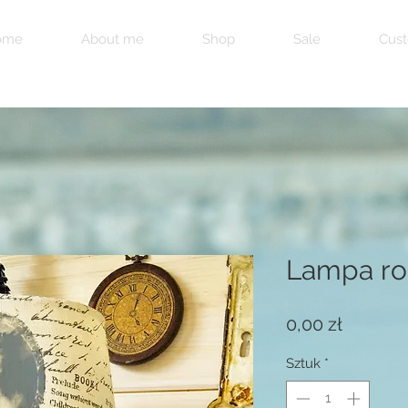
ome
About me
Shop
Sale
Cust
Lampa ro
Cena
0,00 zł
Sztuk
*