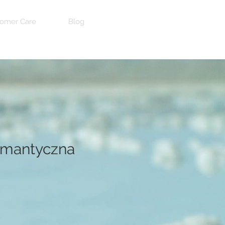
omer Care
Blog
mantyczna