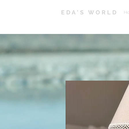
EDA'S WORLD
H