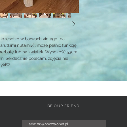
krzesełko w barwach vintage tea
arutkimi nutami🎶, może pełnić funkcję
 herbatę lub na kwiatek. Wysokość 53cm,
. Serdecznie polecam, zdjęcia nie
tyki🤍
BE OUR FRIEND