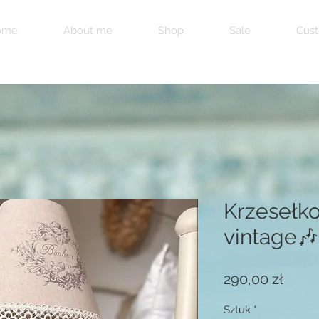
ome
About me
Shop
Sale
Cust
Krzesełk
vintage
Cena
290,00 zł
Sztuk
*