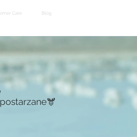
omer Care
Blog
o
postarzane🫎