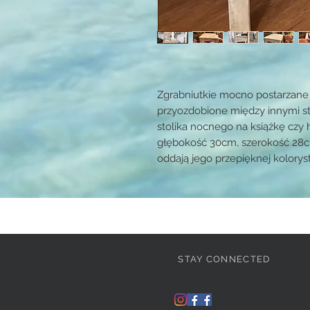
Zgrabniutkie mocno postarzane 
przyozdobione między innymi st
stolika nocnego na książkę czy
głębokość 30cm, szerokość 28cm
oddają jego przepięknej kolorys
STAY CONNECTED