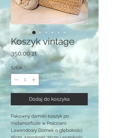
Koszyk vintage
Cena
350,00 zł
Sztuk
*
Dodaj do koszyka
Pakowny damski koszyk po
metamorfozie w Pracowni
Lawendowy Domek o głębokości
16cm, szerokość 35cm i wysokość