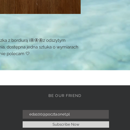
czka z bordiurą i🦋🦋🦋z odszytym
ia, dostępna jedna sztuka o wymiarach
nie polecam 🤍
BE OUR FRIEND
Subscribe Now