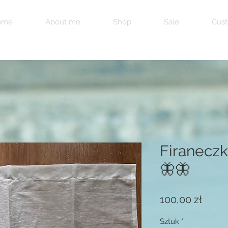
ome
About me
Shop
Sale
Cust
Firaneczk
🦋🦋
Cena
100,00 zł
Sztuk
*