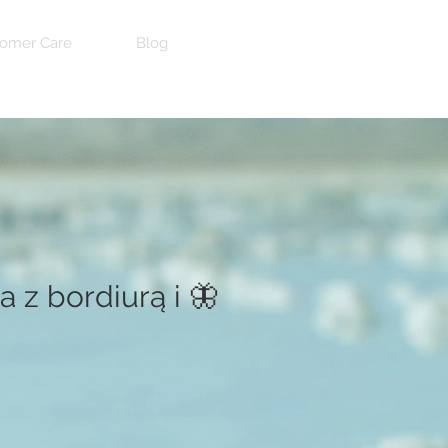
omer Care
Blog
a z bordiurą i 🦋