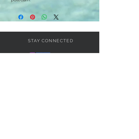
STAY CONNECTED
BE OUR FRIEND
Subscribe Now
If you want know more,
write to me: