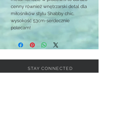
cenny również wnętrzarski detal dla
miłośników stylu Shabby chic,
wysokość 53cm-serdecznie
polecam!
STAY CONNECTED
BE OUR FRIEND
Subscribe Now