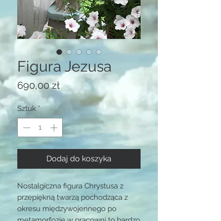
Figura Jezusa
Cena
690,00 zł
Sztuk
*
Dodaj do koszyka
Nostalgiczna figura Chrystusa z
przepiękną twarzą pochodząca z
okresu międzywojennego po
metamorfozie w pracowni to bardzo