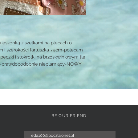
kieszonką z szelkami na plecach o
m i szerokości fartuszka 79cm-polecam
opeczki i stokrotki na brzoskwiniowym tle
atka-prawdopodobnie nieplamiący-NOWY
BE OUR FRIEND