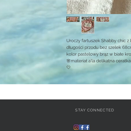
Uroczy fartuszek Shabby chic z 
długości przodu bez szelek 68c
kolor pastelowy brąz w białe kr
🌸materiał a'la delikatna cer
🤍
STAY CONNECTED