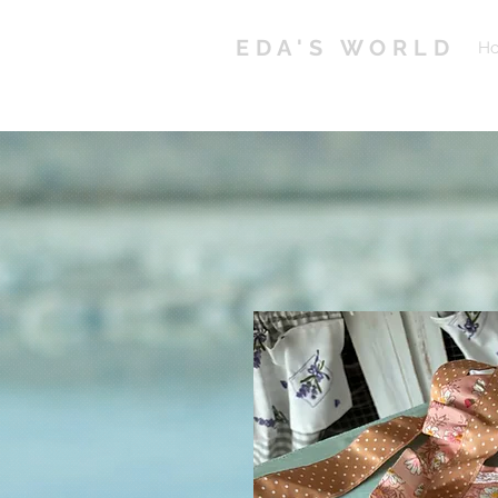
EDA'S WORLD
H