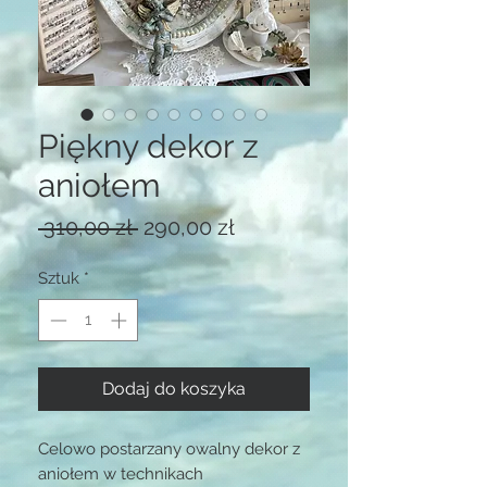
Piękny dekor z
aniołem
Regularna
Cena
 310,00 zł 
290,00 zł
cena
Rabatowa
Sztuk
*
Dodaj do koszyka
Celowo postarzany owalny dekor z
aniołem w technikach