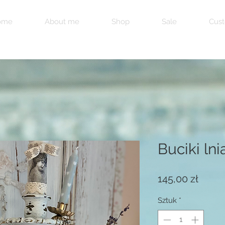
ome
About me
Shop
Sale
Cust
Buciki ln
Cena
145,00 zł
Sztuk
*