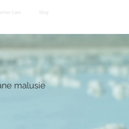
omer Care
Blog
iane malusie