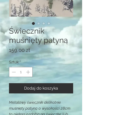
Świecznik
muśnięty patyną
Cena
159,00 zł
Sztuk
*
Dodaj do koszyka
Metalowy świecznik delikatnie
muśnięty patyną o wysokości 28cm
to piękna ozdoba na świeczkę lub