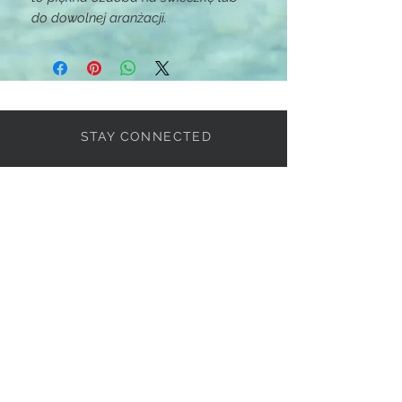
do dowolnej aranżacji.
STAY CONNECTED
BE OUR FRIEND
Subscribe Now
If you want know more,